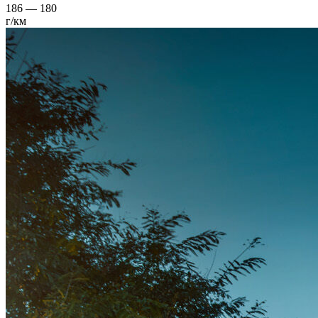
186 — 180
г/км