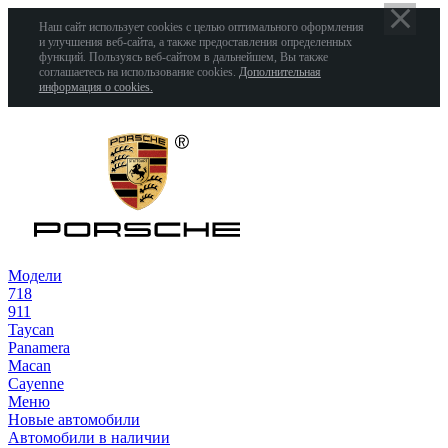
Наш сайт использует cookies с целью оптимального оформления
и улучшения веб-сайта, а также предоставления определенных
функций. Пользуясь веб-сайтом в дальнейшем, Вы также
соглашаетесь на использование cookies.
Дополнительная
информация о cookies.
Модели
718
911
Taycan
Panamera
Macan
Cayenne
Меню
Новые автомобили
Автомобили в наличии