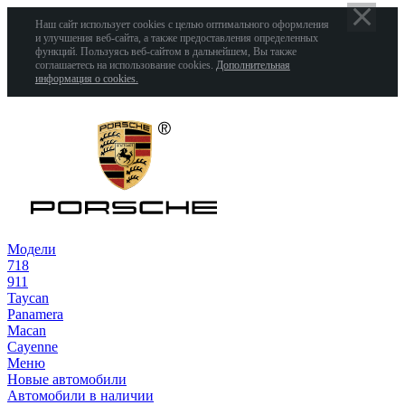
Наш сайт использует cookies с целью оптимального оформления
и улучшения веб-сайта, а также предоставления определенных
функций. Пользуясь веб-сайтом в дальнейшем, Вы также
соглашаетесь на использование cookies.
Дополнительная
информация о cookies.
Модели
718
911
Taycan
Panamera
Macan
Cayenne
Меню
Новые автомобили
Автомобили в наличии