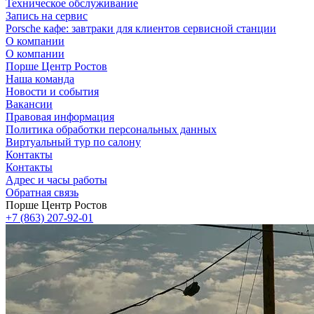
Техническое обслуживание
Запись на сервис
Porsche кафе: завтраки для клиентов сервисной станции
О компании
О компании
Порше Центр Ростов
Наша команда
Новости и события
Вакансии
Правовая информация
Политика обработки персональных данных
Виртуальный тур по салону
Контакты
Контакты
Адрес и часы работы
Обратная связь
Порше Центр Ростов
+7 (863) 207-92-01