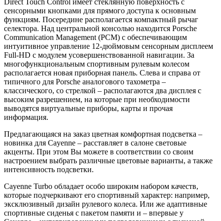
Direct Touch Control имеет стеклянную поверхность с
сенсорными кнопками для прямого доступа к основным
функциям. Посередине располагается компактный рычаг
селектора. Над центральной консолью находится
Porsche
Communication Management (PCM) с обеспечивающим
интуитивное управление 12-дюймовым сенсорным дисплеем
Full-HD с модулем усовершенствованной навигации. За
многофункциональным спортивным рулевым колесом
располагается новая приборная панель. Слева и справа от
типичного для
Porsche
аналогового тахометра –
классического, со стрелкой – располагаются два дисплея с
высоким разрешением, на которые при необходимости
выводятся виртуальные приборы, карты и прочая
информация.
Предлагающаяся на заказ цветная комфортная подсветка –
новинка для
Cayenne
– расставляет в салоне световые
акценты. При этом Вы можете в соответствии со своим
настроением выбрать различные цветовые варианты, а также
интенсивность подсветки.
Cayenne
Turbo
обладает особо широким набором качеств,
которые подчеркивают его спортивный характер: например,
эксклюзивный дизайн рулевого колеса. Или же адаптивные
спортивные сиденья с пакетом памяти и – впервые у