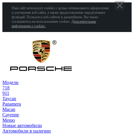
Наш сайт использует cookies с целью оптимального оформления
и улучшения веб-сайта, а также предоставления определенных
функций. Пользуясь веб-сайтом в дальнейшем, Вы также
соглашаетесь на использование cookies.
Дополнительная
информация о cookies.
Модели
718
911
Taycan
Panamera
Macan
Cayenne
Меню
Новые автомобили
Автомобили в наличии