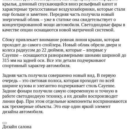
крылья, длинный спускающийся вниз рельефный капот и
характерные трехсоставные воздухозаборники, которые стали
еще больше и заметнее. Передняя часть получила новый
энергичный облик – уже в статике она свидетельствует о
концентрированной мощи автомобиля. Светодиодные фары в
качестве опции оснащаются новой матричной системой.
Сбоку привлекает внимание ровная линия крыши, которая
проходит до самого спойлера. Новый облик обрели двери и
колеса радиусом до 22 дюймов, которые – впервые у
Cayenne
– оснащаются разноразмерными шинами шириной до
315 мм на задней оси. Все эти детали подчеркивают
спортивный характер автомобиля.
Задняя часть получила совершенно новый вид. В первую
очередь – это световая полоса, которая проходит по всей
ширине кузова и элегантно подчеркивает стиль
Cayenne
.
Задние фонари получили самую современную и точную в
работе светодиодную технику, а их дизайн воспроизводит
линии фар. При этом отдельные компоненты воспринимаются
как трехмерные объекты. Это еще один яркий элемент
дизайна автомобиля.
Дизайн салона