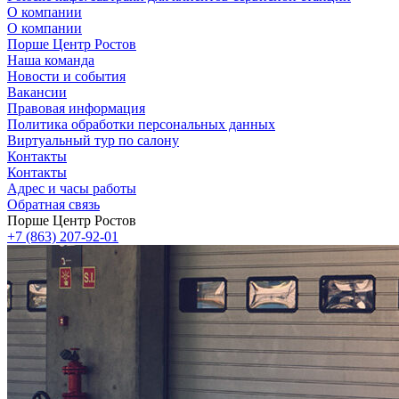
О компании
О компании
Порше Центр Ростов
Наша команда
Новости и события
Вакансии
Правовая информация
Политика обработки персональных данных
Виртуальный тур по салону
Контакты
Контакты
Адрес и часы работы
Обратная связь
Порше Центр Ростов
+7 (863) 207-92-01