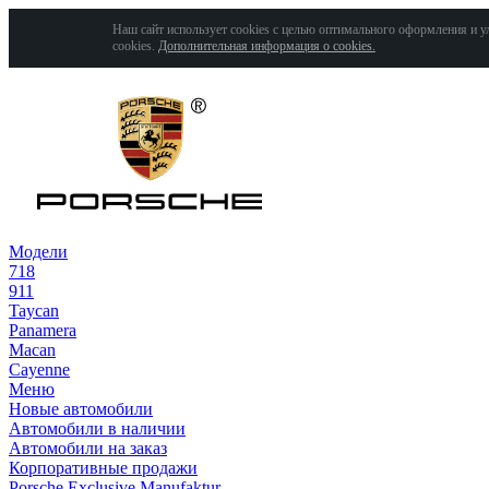
Наш сайт использует cookies с целью оптимального оформления и у
cookies.
Дополнительная информация о cookies.
Модели
718
911
Taycan
Panamera
Macan
Cayenne
Меню
Новые автомобили
Автомобили в наличии
Автомобили на заказ
Корпоративные продажи
Porsche Exclusive Manufaktur