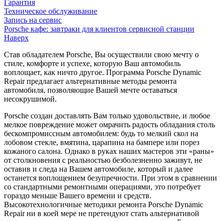
Гарантия
Техническое обслуживание
Запись на сервис
Porsche кафе: завтраки для клиентов сервисной станции
Наверх
Став обладателем Porsche, Вы осуществили свою мечту о
стиле, комфорте и успехе, которую Ваш автомобиль
воплощает, как ничто другое. Программа Porsche Dynamic
Repair предлагает альтернативные методы ремонта
автомобиля, позволяющие Вашей мечте оставаться
несокрушимой.
Porsche создан доставлять Вам только удовольствие, и любое
мелкое повреждение может омрачить радость обладания столь
бескомпромиссным автомобилем: будь то мелкий скол на
лобовом стекле, вмятина, царапина на бампере или порез
кожаного салона. Однако в руках наших мастеров эти «раны»
от столкновения с реальностью безболезненно заживут, не
оставив и следа на Вашем автомобиле, который и далее
останется воплощением безупречности. При этом в сравнении
со стандартными ремонтными операциями, это потребует
гораздо меньше Вашего времени и средств.
Высокотехнологичные методики ремонта Porsche Dynamic
Repair ни в коей мере не претендуют стать альтернативой