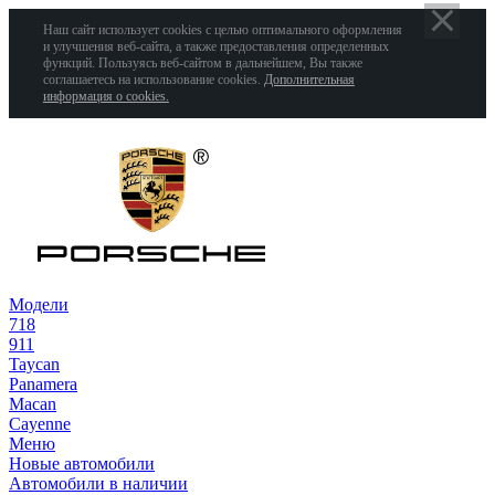
Наш сайт использует cookies с целью оптимального оформления
и улучшения веб-сайта, а также предоставления определенных
функций. Пользуясь веб-сайтом в дальнейшем, Вы также
соглашаетесь на использование cookies.
Дополнительная
информация о cookies.
Модели
718
911
Taycan
Panamera
Macan
Cayenne
Меню
Новые автомобили
Автомобили в наличии