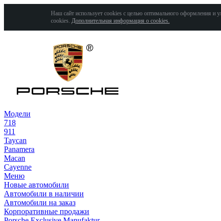
Наш сайт использует cookies с целью оптимального оформления и у
cookies.
Дополнительная информация о cookies.
Модели
718
911
Taycan
Panamera
Macan
Cayenne
Меню
Новые автомобили
Автомобили в наличии
Автомобили на заказ
Корпоративные продажи
Porsche Exclusive Manufaktur