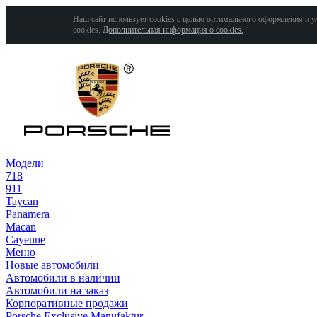
Наш сайт использует cookies с целью оптимального оформления и у
cookies.
Дополнительная информация о cookies.
Модели
718
911
Taycan
Panamera
Macan
Cayenne
Меню
Новые автомобили
Автомобили в наличии
Автомобили на заказ
Корпоративные продажи
Porsche Exclusive Manufaktur