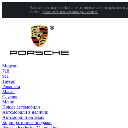
Наш сайт использует cookies с целью оптимального оформления и у
cookies.
Дополнительная информация о cookies.
Модели
718
911
Taycan
Panamera
Macan
Cayenne
Меню
Новые автомобили
Автомобили в наличии
Автомобили на заказ
Корпоративные продажи
Porsche Exclusive Manufaktur