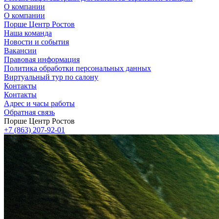
О компании
О компании
Порше Центр Ростов
Наша команда
Новости и события
Вакансии
Правовая информация
Политика обработки персональных данных
Виртуальный тур по салону
Контакты
Контакты
Адрес и часы работы
Обратная связь
Порше Центр Ростов
+7 (863) 207-92-01