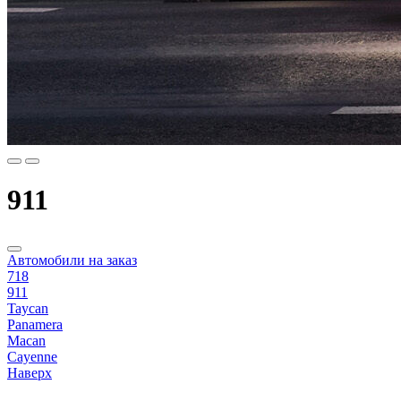
911
Автомобили на заказ
718
911
Taycan
Panamera
Macan
Cayenne
Наверх