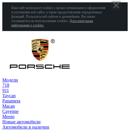
Наш сайт использует cookies с целью оптимального оформления
и улучшения веб-сайта, а также предоставления определенных
функций. Пользуясь веб-сайтом в дальнейшем, Вы также
соглашаетесь на использование cookies.
Дополнительная
информация о cookies.
Модели
718
911
Taycan
Panamera
Macan
Cayenne
Меню
Новые автомобили
Автомобили в наличии