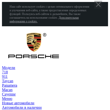
Наш сайт использует cookies с целью оптимального оформления
и улучшения веб-сайта, а также предоставления определенных
функций. Пользуясь веб-сайтом в дальнейшем, Вы также
соглашаетесь на использование cookies.
Дополнительная
информация о cookies.
Модели
718
911
Taycan
Panamera
Macan
Cayenne
Меню
Новые автомобили
Автомобили в наличии