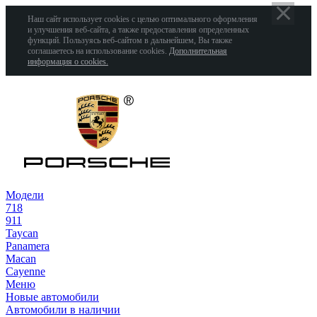
Наш сайт использует cookies с целью оптимального оформления
и улучшения веб-сайта, а также предоставления определенных
функций. Пользуясь веб-сайтом в дальнейшем, Вы также
соглашаетесь на использование cookies.
Дополнительная
информация о cookies.
Модели
718
911
Taycan
Panamera
Macan
Cayenne
Меню
Новые автомобили
Автомобили в наличии