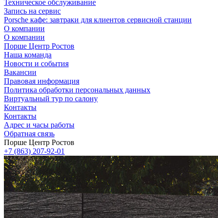
Техническое обслуживание
Запись на сервис
Porsche кафе: завтраки для клиентов сервисной станции
О компании
О компании
Порше Центр Ростов
Наша команда
Новости и события
Вакансии
Правовая информация
Политика обработки персональных данных
Виртуальный тур по салону
Контакты
Контакты
Адрес и часы работы
Обратная связь
Порше Центр Ростов
+7 (863) 207-92-01