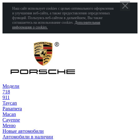
Наш сайт использует cookies с целью оптимального оформления
и улучшения веб-сайта, а также предоставления определенных
функций. Пользуясь веб-сайтом в дальнейшем, Вы также
соглашаетесь на использование cookies.
Дополнительная
информация о cookies.
Модели
718
911
Taycan
Panamera
Macan
Cayenne
Меню
Новые автомобили
Автомобили в наличии